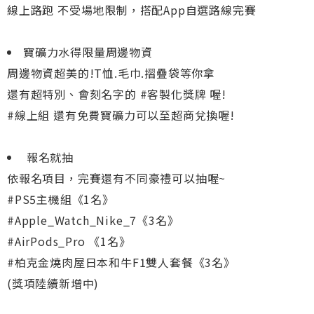
線上路跑 不受場地限制，搭配App自選路線完賽
寶礦力水得限量周邊物資
周邊物資超美的!T恤.毛巾.摺疊袋等你拿
還有超特別、會刻名字的 #客製化獎牌 喔!
#線上組 還有免費寶礦力可以至超商兌換喔!
報名就抽
依報名項目，完賽還有不同豪禮可以抽喔~
#PS5主機組《1名》
#Apple_Watch_Nike_7《3名》
#AirPods_Pro 《1名》
#柏克金燒肉屋日本和牛F1雙人套餐《3名》
(獎項陸續新增中)
⠀