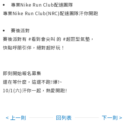
專業Nike Run Club配速團隊
專業Nike Run Club(NRC)配速團隊汗你開跑
⠀
賽後派對
賽後派對有 #看到會尖叫 的 #超巨型氣墊，
快點呼朋引伴，絕對超好玩！
⠀
即刻開始報名募集
還在等什麼，這還不跑!爆!~
10/1(六)汗你一起，熱愛開跑!
< 上一則
回列表
下一則 >