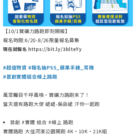
【10/1寶礦力路跑即刻開報】
報名時間:6/20-8/26限量報名募集
現在就報名
https://bit.ly/3blteYy
#超值物資 #報名抽PS5_蘋果手錶_耳機
#首創實體結合線上路跑
萬眾矚目千呼萬喚，寶礦力路跑來了！
當天還有路跑大使 峮峮-吳函峮 汗你一起跑
首創 #實體 結合 #線上 路跑
實體路跑 大佳河濱公園開跑 4K‧10K‧21K組