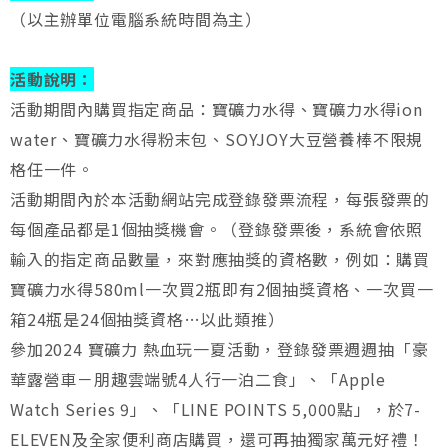
（以主辦單位電腦系統時間為主）
活動說明：
活動期間內購買指定商品：寶礦力水得、寶礦力水得ion
water、寶礦力水得粉末包、SOYJOY大豆營養棒不限規
格任一件。
活動期間內於本活動網站完成登錄發票流程，每張發票的
每個產品都是1個抽獎機會。（登錄發票後，系統會依照
輸入的指定商品數量，來對應抽獎的資格數，例如：購買
寶礦力水得580ml一次買2瓶即有2個抽獎資格、一次買一
箱24瓶是24個抽獎資格…以此類推）
參加2024 寶礦力 熱血玩一夏活動，登錄發票週週抽「豪
華露營車－朋趣雲端號4人行一泊二食」、「Apple
Watch Series 9」、「LINE POINTS 5,000點」，於7-
ELEVEN及全家便利商店購買，還可再抽獨家萬元好禮！