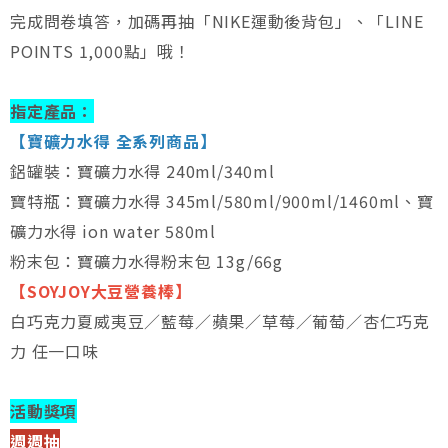
完成問卷填答，加碼再抽「NIKE運動後背包」、「LINE
POINTS 1,000點」哦！
指定產品：
【寶礦力水得 全系列商品】
鋁罐裝：寶礦力水得 240ml/340ml
寶特瓶：寶礦力水得 345ml/580ml/900ml/1460ml、寶
礦力水得 ion water 580ml
粉末包：寶礦力水得粉末包 13g/66g
【SOYJOY大豆營養棒】
白巧克力夏威夷豆／藍莓／蘋果／草莓／葡萄／杏仁巧克
力 任一口味
活動獎項
週週抽