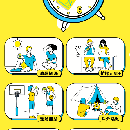
消暑解渴
忙碌元氣+
運動補給
戶外活動