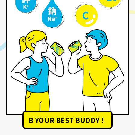
B YOUR BEST BUDDY！