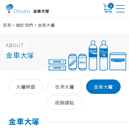
0
首頁
>
關於我們
>
金車大
塚
ABOUT
金車大
塚
大
樂園
世界大
金車大
塚
塚
塚
經銷據點
金車大
塚