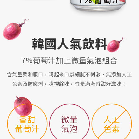
韓國人氣飲料
7%葡萄汁加上微量氣泡組合
含氣量柔和順口，喝起來口感細膩不刺激，無添加人工
色素及防腐劑，嘴裡餘味，皆是滿滿香甜好滋味！
香甜
微量
人工
葡萄汁
氣泡
色素