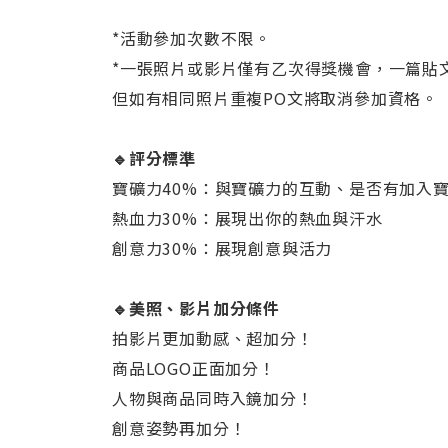
*活動參加次數不限。
*一張照片或影片僅有乙次得獎機會，一篇貼
但如有相同照片重複PO文將取消參加資格。
🔹評分標準
寶礦力40%：與寶礦力的互動、是否有加入
熱血力30%：展現出你的熱血與汗水
創意力30%：展現創意與活力
🔹美照、影片加分條件
拍影片更加動感、超加分！
商品LOGO正面加分！
人物與商品同時入鏡加分！
創意姿勢再加分！