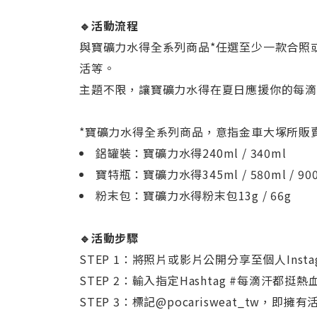
🔹活動流程
與寶礦力水得全系列商品*任選至少一款合照
活等。
主題不限，讓寶礦力水得在夏日應援你的每
*寶礦力水得全系列商品，意指金車大塚所販
鋁罐裝：寶礦力水得240ml / 340ml
寶特瓶：寶礦力水得345ml / 580ml / 900
粉末包：寶礦力水得粉末包13g / 66g
🔹活動步驟
STEP 1：將照片或影片公開分享至個人Inst
STEP 2：輸入指定Hashtag #每滴汗都挺熱
STEP 3：標記@pocarisweat_tw，