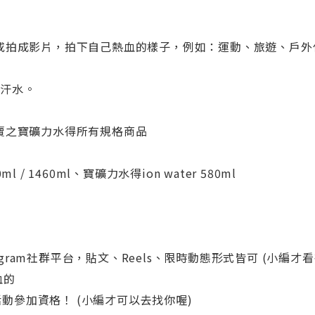
或拍成影片，拍下自己熱血的樣子，例如：運動、旅遊、戶外
滴汗水。
賣之寶礦力水得所有規格商品
ml / 1460ml、寶礦力水得ion water 580ml
agram社群平台，貼文、Reels、限時動態形式皆可 (小編才
血的
即擁有活動參加資格！ (小編才可以去找你喔)