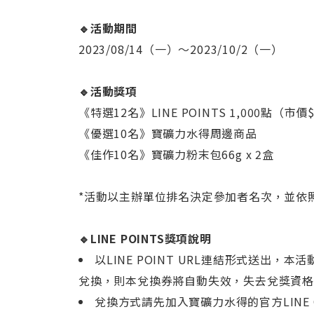
🔹活動期間
2023/08/14（一）～2023/10/2（一）
🔹活動獎項
《特選12名》LINE POINTS 1,000點（市價$
《優選10名》寶礦力水得周邊商品
《佳作10名》寶礦力粉末包66g x 2盒
*活動以主辦單位排名決定參加者名次，並依
🔹LINE POINTS獎項說明
以LINE POINT URL連結形式送出，
兌換，則本兌換券將自動失效，失去兌獎資
兌換方式請先加入寶礦力水得的官方LINE OA(htt