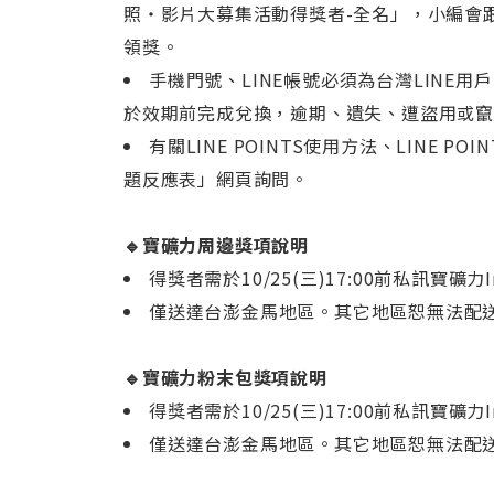
照‧影片大募集活動得獎者-全名」，小編會跟
領獎。
手機門號、LINE帳號必須為台灣LINE
於效期前完成兌換，逾期、遺失、遭盜用或
有關LINE POINTS使用方法、LINE P
題反應表」網頁詢問。
🔹寶礦力周邊獎項說明
得獎者需於10/25(三)17:00前私訊寶
僅送達台澎金馬地區。其它地區恕無法配
🔹寶礦力粉末包獎項說明
得獎者需於10/25(三)17:00前私訊寶
僅送達台澎金馬地區。其它地區恕無法配