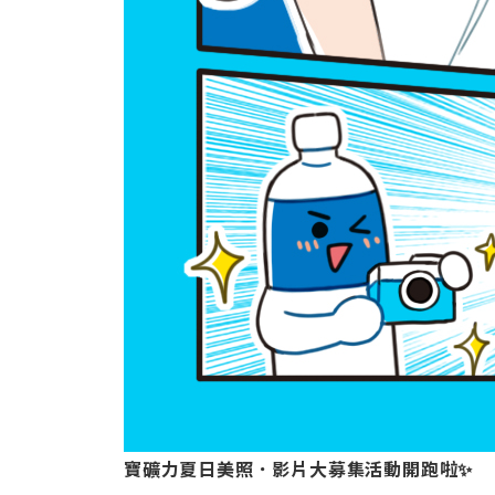
寶礦力夏日美照．影片大募集活動開跑啦✨