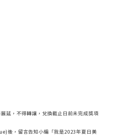
日止，不得展延，不得轉讓，兌換截止日前未完成獎項
dal=true)後，留言告知小編「我是2023年夏日美