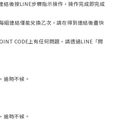
結後按LINE步驟指示操作，操作完成即完成
碼。每組連結僅能兌換乙次，請在得到連結後盡快
POINT CODE上有任何問題，請透過LINE「問
」，逾時不候。
」，逾時不候。