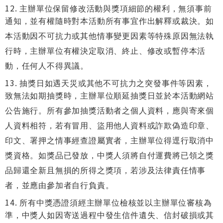
主辦單位保留修改活動與獎項細節的權利，無須事前
通知，並有權隨時對本活動所有事宜作出解釋或裁決。如
本活動因不可抗力或其他情事變更因素等特殊原因無法執
行時，主辦單位有權決定取消、終止、修改或暫停本活
動，任何人不得異議。
抽獎日如遇天災或其他不可抗力之突發事件等因素，
致無法如期抽獎時，主辦單位順延抽獎日並於本活動網站
公告施行。所有參加抽獎活動者之個人資料，應與寄來個
人資料相符，若有冒用、盜用他人資料或詐欺偽造印章、
印文、署押之情事經查證屬實者，主辦單位得逕行取消中
獎資格。如獎品已發放，中獎人須將自付運費將已領之獎
品歸還全新且無損的所得之獎項，若涉及法律責任情事
者，並應由參加者自行負責。
所有中獎憑證須經主辦單位檢核並以主辦單位審核為
準，中獎人如因寄送過程中發生信件遺失、信封破損或其