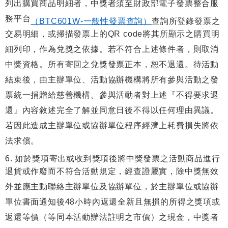
列出購買商品明細者，中獎者須至財政部電子發票整合服
務平台
（BTC601W-
一般性發票查詢）
查詢所登錄發票之
交易明細，或掃描發票上的QR code將其所顯示之購買明
細列印，作為兌獎之依據。若不符合上述條件者，則取消
中獎資格。所有寄回之兌獎發票正本，恕不退還。待活動
結束後，由主辦單位、活動協辦機構將所有參與活動之發
票統一捐贈給慈善機構。參與活動者對上述『不得要求退
還』內容敘述完全了解並同意日後不得以任何理由異議。
若因此造成主辦單位或協辦單位程序經濟上耗費損失將依
法求償。
如於獎項寄出或收到獎項後將中獎發票之活動商品進行
退貨或作廢而不符合活動規定，經查證屬實，除中獎無效
外並應主動聯絡主辦單位及協辦單位，於主辦單位或協辦
單位書面通知後48小時內返還全新且無損的所得之獎項或
返還等價（等同本活動辦法註明之市價）之現金，中獎者