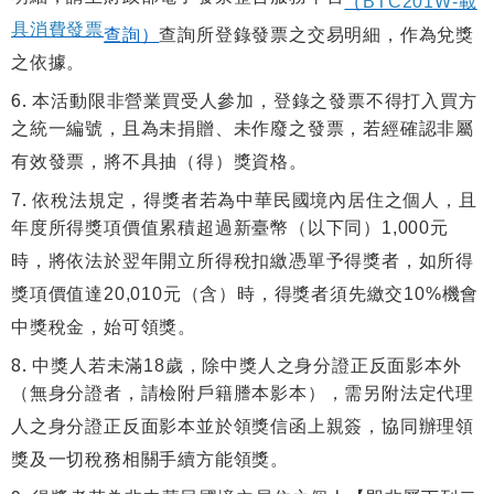
（
BTC201W-
載
具消費發票
查詢）
查詢所登錄發票之交易明細，作為兌獎
之依據。
本活動限非營業買受人參加，登錄之發票不得打入買方
之統一編號，且為未捐贈、未作廢之發票，若經確認非屬
有效發票，將不具抽（得）獎資格。
依稅法規定，得獎者若為中華民國境內居住之個人，且
年度所得獎項價值累積超過新臺幣（以下同）1,000元
時，將依法於翌年開立所得稅扣繳憑單予得獎者，如所得
獎項價值達20,010元（含）時，得獎者須先繳交10%機會
中獎稅金，始可領獎。
中獎人若未滿18歲，除中獎人之身分證正反面影本外
（無身分證者，請檢附戶籍謄本影本），需另附法定代理
人之身分證正反面影本並於領獎信函上親簽，協同辦理領
獎及一切稅務相關手續方能領獎。