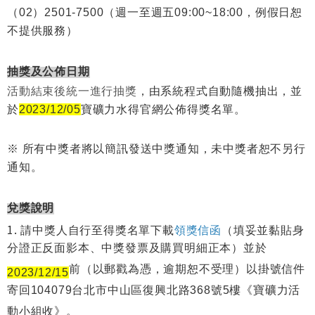
（02）2501-7500（週一至週五09:00~18:00，例假日恕
不提供服務）
抽獎及公佈日期
活動結束後統一進行抽獎
，由系統程式自動隨機抽出，並
於
2023/12/05
寶礦力水得官網公佈得獎名單。
※ 所有中獎者將以簡訊發送中獎通知，未中獎者恕不另行
通知。
兌獎說明
請中獎人自行至得獎名單下載
領獎信函
（填妥並黏貼身
分證正反面影本、中獎發票及購買明細正本）並於
前（以郵戳為憑，逾期恕不受理）以掛號信件
2023/12/15
寄回104079台北市中山區復興北路368號5樓《寶礦力活
動小組收》。