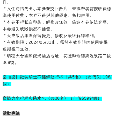
件。
* 入住時請先出示本券並交回飯店，未攜帶者需按收費標
準使用付費，本券不得與其他優惠、折扣併用。
* 本券不得私自印製，經塗改無效，偽造本券依法究辦。
本券遺失或毀損恕不補發。
*
天成飯店集團保留變更、修改及最終解釋權利。
*
有效期限：2024/05/31止，需於有效期限內使用完畢，
逾期視同無效。
*
瑞穗天合國際觀光酒店地址：花蓮縣瑞穗鄉溫泉路二段
368號。
樂扣樂扣微笑騎士不鏽鋼隨行杯《共5名》（市價$1,198/
個）
寶礦力水得經典防水包《共30名》（市價$599/個）
活動專線