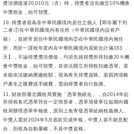
獎項價值達20,010元（含）時，得獎者須先繳交10%機會
中獎稅金，始可領獎。
得獎者若為非中華民國境內居住之個人【即非屬下列
二者:①在中華民國境內有住所（中華民國境內設有戶
籍），並經常居住中華民國境內②在中華民國境內無住
所，而於一課稅年度內在中華民國境內居留合計滿183
天】，不論得獎獎項價值，均須先就得獎所得扣繳20％機
會中獎稅金，始可領獎，並依法開立所得稅扣繳憑單。若
未能依法繳納應繳稅額，視為喪失得獎資格。若因跨境帳
戶產生之匯費或手續費，需由得獎者自行負擔。
財政部臺北國稅局實施「憑單無紙化」，自2014年起
所得稅各式憑單符合一定情形者，憑單填發單位如期向國
稅局辦理憑單申報後，原則上免寄發憑單給納稅義務人。
中獎人需於2024年5月底前完成申報，中獎人若不願意配
合，則視為自動棄權，不具中獎資格。