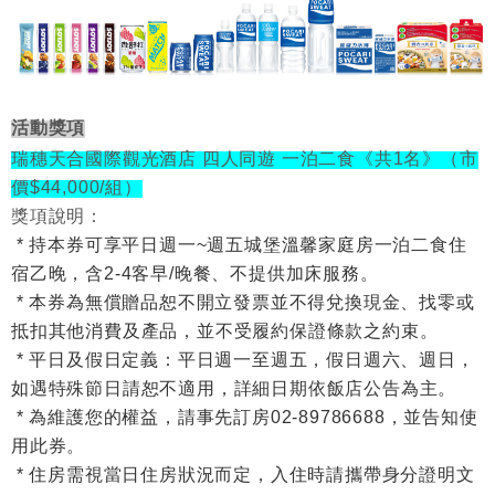
活動獎項
瑞穗天合國際觀光酒店 四人同遊 一泊二食《共1名》（市
價$44,000/組）
獎項說明：
* 持本券可享平日週一~週五城堡溫馨家庭房一泊二食住
宿乙晚，含2-4客早/晚餐、不提供加床服務。
* 本券為無償贈品恕不開立發票並不得兌換現金、找零或
抵扣其他消費及產品，並不受履約保證條款之約束。
* 平日及假日定義：平日週一至週五，假日週六、週日，
如遇特殊節日請恕不適用，詳細日期依飯店公告為主。
* 為維護您的權益，請事先訂房02-89786688，並告知使
用此券。
* 住房需視當日住房狀況而定，入住時請攜帶身分證明文