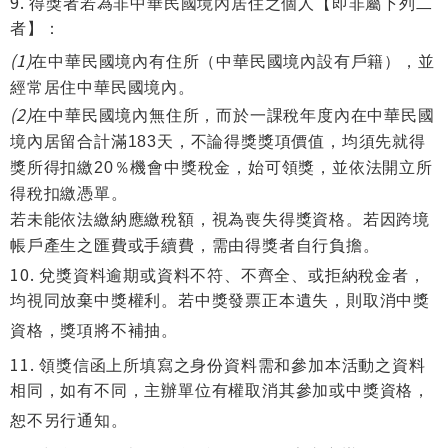
得獎者若為非中華民國境內居住之個人【即非屬下列二
者】：
(1)
在中華民國境內有住所（中華民國境內設有戶籍），並
經常居住中華民國境內。
(2)
在中華民國境內無住所，而於一課稅年度內在中華民國
境內居留合計滿183天，不論得獎獎項價值，均須先就得
獎所得扣繳20％機會中獎稅金，始可領獎，並依法開立所
得稅扣繳憑單。
若未能依法繳納應繳稅額，視為喪失得獎資格。若因跨境
帳戶產生之匯費或手續費，需由得獎者自行負擔。
兌獎資料逾期或資料不符、不齊全、或拒納稅金者，
均視同放棄中獎權利。若中獎發票正本遺失，則取消中獎
資格，獎項將不補抽。
領獎信函上所填寫之身份資料需和參加本活動之資料
相同，如有不同，主辦單位有權取消其參加或中獎資格，
恕不另行通知。