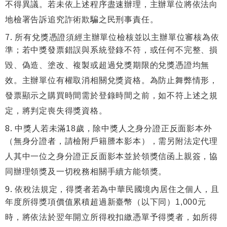
不得異議。若未依上述程序盡速辦理，主辦單位將依法向
地檢署告訴追究詐術欺騙之民刑事責任。
所有兌獎憑證須經主辦單位檢核並以主辦單位審核為依
準；若中獎發票錯誤與系統登錄不符，或任何不完整、損
毀、偽造、塗改、複製或超過兌獎期限的兌獎憑證均無
效。主辦單位有權取消相關兌獎資格。為防止舞弊情形，
發票顯示之購買時間需於登錄時間之前，如不符上述之規
定，將判定喪失得獎資格。
中獎人若未滿18歲，除中獎人之身分證正反面影本外
（無身分證者，請檢附戶籍謄本影本），需另附法定代理
人其中一位之身分證正反面影本並於領獎信函上親簽，協
同辦理領獎及一切稅務相關手續方能領獎。
依稅法規定，得獎者若為中華民國境內居住之個人，且
年度所得獎項價值累積超過新臺幣（以下同）1,000元
時，將依法於翌年開立所得稅扣繳憑單予得獎者，如所得