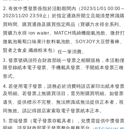
有效中獎發票係指於活動期間內（2023/11/01 00:00～
2023/11/20 23:59止）於指定通路所開立且能清楚辨識購
買時間、購買通路及購買指定商品（寶礦力水得全系列、
寶礦力水得 ion water、MATCH瑪綺機能氣泡飲、微舒打
微氣泡葡萄口味果汁飲料氣泡飲、SOYJOY大豆營養棒、
賢者之食桌 纖維粉末包）
任一筆消費
。
發票號碼須符合財政部統一發票之相關規格，本活動僅
限登錄紙本電子發票、手機載具發票、手開紙本發票三種
形式。
若使用電子發票，請務必於消費時請店家印出紙本發票
及明細。若發票上無購買項目，需另附購買明細。如發票
遺失、提供標示不完整、無法辨識或無法提供正本者，視
同無效。請記得跟店家索取電子發票紙本正本。
雲端發票（電子發票存載具者），兌獎需提供中獎發票
明細，請至財政部電子發票整合服務平台