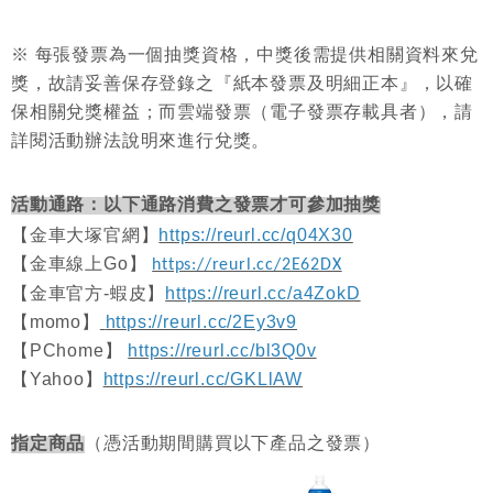
※ 每張發票為一個抽獎資格，中獎後需提供相關資料來兌
獎，故請妥善保存登錄之『紙本發票及明細正本』，以確
保相關兌獎權益；而雲端發票（電子發票存載具者），請
詳閱活動辦法說明來進行兌獎。
活動通路：以下通路消費之發票才可參加抽獎
【金車大塚官網】
https://reurl.cc/q04X30
【金車線上Go】
https://reurl.cc/2E62DX
【金車官方-蝦皮】
https://reurl.cc/a4ZokD
【momo】
https://reurl.cc/2Ey3v9
【PChome】
https://reurl.cc/bl3Q0v
【Yahoo】
https://reurl.cc/GKLlAW
指定商品
（憑活動期間購買以下產品之發票）