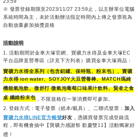
23:59
※ 發票登錄期限至2023/11/27 23:59止，以主辦單位電腦
系統時間為主，未於活動辦法指定時間內上傳之發票視為
自動放棄參加抽獎資格
活動說明
活動期間於金車大塚官網、寶礦力水得及金車大塚EC
平台品牌直營專區（詳見下方列表）購買金車大塚商品：
寶礦力水得全系列（包含鋁罐、保特瓶、粉末包）、寶礦
力水得 ion water、SOYJOY大豆營養棒、MATCH瑪綺
機能氣泡飲、微舒打 微氣泡葡萄口味果汁飲料、賢者之食
桌 纖維粉末包
，不限規格任一筆消費即可參加。
登錄方式：
電子發票（紙本/載具）、二聯式發票：
加入
寶礦力水得LINE
官方帳號
好友
，憑購買發票完成登錄流
程，即有機會抽中【寶礦力感謝祭 歡慶雙11】活動獨家好
禮！