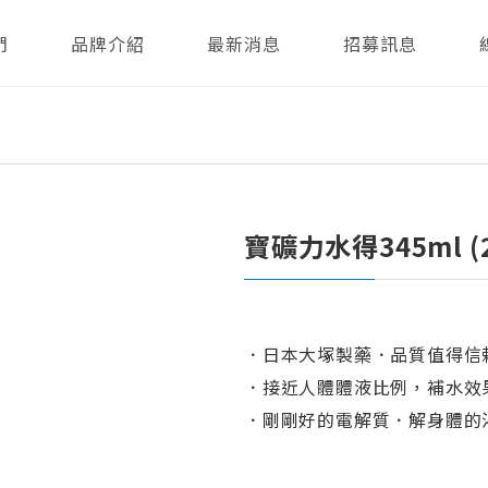
們
品牌介紹
最新消息
招募訊息
寶礦力水得345ml (
．日本大塚製藥．品質值得信
．接近人體體液比例，補水效
．剛剛好的電解質．解身體的