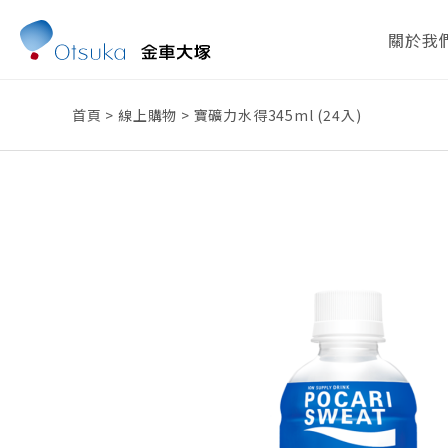
關於我
首頁
>
線上購物
>
寶礦力水得345ml (24入)