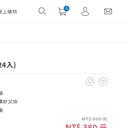
0
線上購物
24入)
賴
果好又快
渴
NT$ 600 元
NT$ 380 元